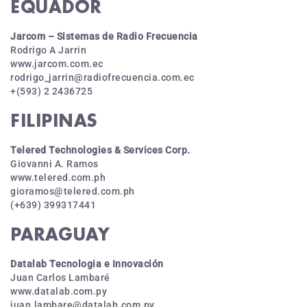
EQUADOR
Jarcom – Sistemas de Radio Frecuencia
Rodrigo A Jarrin
www.jarcom.com.ec
rodrigo_jarrin@radiofrecuencia.com.ec
+(593) 2 2436725
FILIPINAS
Telered Technologies & Services Corp.
Giovanni A. Ramos
www.telered.com.ph
gioramos@telered.com.ph
(+639) 399317441
PARAGUAY
Datalab Tecnologia e Innovación
Juan Carlos Lambaré
www.datalab.com.py
juan.lambare@datalab.com.py