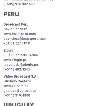
(+595) 976 302 507
PERU
Broadcast Peru
David Sanchez
www.bcastperu.com
dsanchez@bcastperu.com
+51 01-2217818
Elogic
Luis Cuadrado Lerma
www.elogic.pe
lcuadrado@elogic.pe
(+511) 492.8265
Video Broadcast S.A.
Gustavo Reategui
www.vb.com.pe
gustavo@vb.com.pe
(+511) 319.4800
URUGUAY