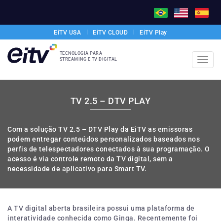
EiTV USA
EiTV CLOUD
EiTV Play
TECNOLOGIA PARA
STREAMING E TV DIGITAL
Toggl
navig
TV 2.5 – DTV PLAY
Com a solução TV 2.5 – DTV Play da EiTV as emissoras
podem entregar conteúdos personalizados baseados nos
perfis de telespectadores conectados à sua programação. O
acesso é via controle remoto da TV digital, sem a
necessidade de aplicativo para Smart TV.
A TV digital aberta brasileira possui uma plataforma de
interatividade conhecida como Ginga. Recentemente foi