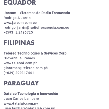
EQUADOR
Jarcom – Sistemas de Radio Frecuencia
Rodrigo A Jarrin
www.jarcom.com.ec
rodrigo_jarrin@radiofrecuencia.com.ec
+(593) 2 2436725
FILIPINAS
Telered Technologies & Services Corp.
Giovanni A. Ramos
www.telered.com.ph
gioramos@telered.com.ph
(+639) 399317441
PARAGUAY
Datalab Tecnologia e Innovación
Juan Carlos Lambaré
www.datalab.com.py
juan.lambare@datalab.com.py