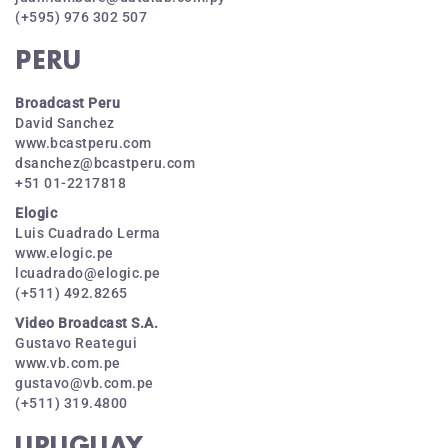
(+595) 976 302 507
PERU
Broadcast Peru
David Sanchez
www.bcastperu.com
dsanchez@bcastperu.com
+51 01-2217818
Elogic
Luis Cuadrado Lerma
www.elogic.pe
lcuadrado@elogic.pe
(+511) 492.8265
Video Broadcast S.A.
Gustavo Reategui
www.vb.com.pe
gustavo@vb.com.pe
(+511) 319.4800
URUGUAY